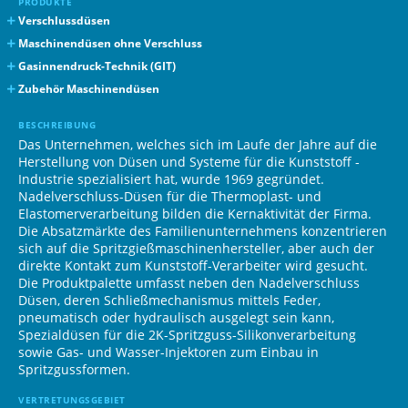
PRODUKTE
Verschlussdüsen
Bolzenverschluss Typ BHP
Maschinendüsen ohne Verschluss
Nadelverschluss Typ HP
Filterdüse Typ FN
Gasinnendruck-Technik (GIT)
Federbetätigter Nadelverschluss Typ A
Maschinendüse mit statischem X-Mischer
Maschinendüse Typ GM (GIT)
Zubehör Maschinendüsen
Nadelverschluss Typ SHP
Werkzeuginjektor für GIT
Schmelze-Lochfilter
BESCHREIBUNG
Nadelverschluss Typ NE (Elastomere)
Injektor Service-Set
Wärmesystem (Heizbänder / Temperaturfühler)
Das Unternehmen, welches sich im Laufe der Jahre auf die
Kolbenposition Sensor Typ SHE
Herstellung von Düsen und Systeme für die Kunststoff -
Industrie spezialisiert hat, wurde 1969 gegründet.
Steuerzylinderversorgung (flexibel)
Nadelverschluss-Düsen für die Thermoplast- und
Einspritzventile
Elastomerverarbeitung bilden die Kernaktivität der Firma.
Rückschlagventile
Die Absatzmärkte des Familienunternehmens konzentrieren
sich auf die Spritzgießmaschinenhersteller, aber auch der
direkte Kontakt zum Kunststoff-Verarbeiter wird gesucht.
Die Produktpalette umfasst neben den Nadelverschluss
Düsen, deren Schließmechanismus mittels Feder,
pneumatisch oder hydraulisch ausgelegt sein kann,
Spezialdüsen für die 2K-Spritzguss-Silikonverarbeitung
sowie Gas- und Wasser-Injektoren zum Einbau in
Spritzgussformen.
VERTRETUNGSGEBIET