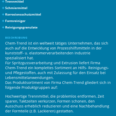
Trennmittel
Lusin Alro
Schmiermittel
OL 141
Lusin Lub
Korrosionsschutzmittel
OL 151
PZO 152
Lusin Protect
Formreiniger
OL 154
PM 1001
G 11
Lusin Clean
Reinigungsgranulate
OL 401
PY 300 F
G 12
L 23 F
Lusin Clean
BESCHREIBUNG
SL 131
UH1 96-402
G 31
L 11
G 320
Chem-Trend ist ein weltweit tätiges Unternehmen, das sich
LL 261
G 31 F
L 51
G 315
auch auf die Entwicklung von Prozess­hilfsmitteln in der
kunststoff- u. elastomerverarbeitenden Industrie
LL 301
G 32
L 101 F
G 410
spezialisiert hat.
OL 153 S
O 45
G 300
Für Spritzguss­verarbeitung und Extrusion liefert Firma
OL 201 S
O 41
OH 311
Chem-Trend ein komplettes Sortiment an Hilfs- Reinigungs-
und Pflegestoffen, auch mit Zu­lassung für den Einsatz bei
1060
Lebensmittel­anwendungen.
1100
Das Produkt­sortiment von Firma Chem-Trend gliedert sich in
folgende Produkt­gruppen auf:
Hochwertige Trennmittel, die problemlos entformen, Zeit
sparen, Takt­zeiten verkürzen, Formen schonen, den
Ausschuss erheblich reduzieren und eine Nachbehandlung
der Formteile (z.B. Lackieren) gestatten.