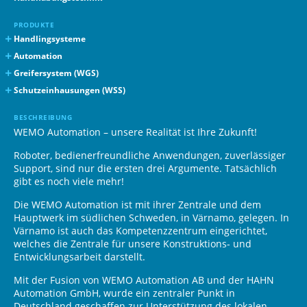
PRODUKTE
Handlingsysteme
SERVOMOTORISCHE ANGUSSPICKER
Automation
Wemo 4-5 Swingarm
Automotive
Greifersystem (WGS)
Wemo 3-5 Linear Picker
Technische Teile
Quick-Lock Schnellwechselsystem
Schutzeinhausungen (WSS)
LINEARROBOTER
Medizin- und Pharmaindustrie
Vakuumsauger & Federstößel
Schutzzäune
BESCHREIBUNG
Wemo eDesign Linearroboter
In-mould labelling (IML)
Greifer & Zylinder
Kabelträger
WEMO Automation – unsere Realität ist Ihre Zukunft!
Wemo xDesign Linearroboter
Schneidzangen
QuickOn Werkzeugablage
Roboter, bedienerfreundliche Anwendungen, zuverlässiger
Wemo xLine Linearroboter
Profilsystem & Besfestigungen
Support, sind nur die ersten drei Argumente. Tatsächlich
SEITENENTNAHME-ROBOTER
Vakuumkomponenten
gibt es noch viele mehr!
Wemo sDesign Linearroboter
Die WEMO Automation ist mit ihrer Zentrale und dem
DOPPELACHS-ROBOTER
Hauptwerk im südlichen Schweden, in Värnamo, gelegen. In
Wemo Basic2 Linearroboter
Värnamo ist auch das Kompetenzzentrum eingerichtet,
welches die Zentrale für unsere Konstruktions- und
Entwicklungsarbeit darstellt.
Mit der Fusion von WEMO Automation AB und der HAHN
Automation GmbH, wurde ein zentraler Punkt in
Deutschland geschaffen zur Unterstützung des lokalen