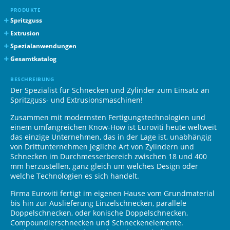
PRODUKTE
Spritzguss
Einspritzen Spritzguss
Extrusion
High Performance Barrier Screw
Einzelne Extrusionsschnecken
Spezialanwendungen
High Performance Screw
High Performance Extrusion Screw
Übersicht
Gesamtkatalog
Ausfüllbogen Zylinder
Formular für Hochleistungsschnecken
Download
BESCHREIBUNG
Ausfüllbogen komplette Spitzen
Parallele Doppelschnecke
Der Spezialist für Schnecken und Zylinder zum Einsatz an
Ausfüllbogen Köpfe
Konische Doppelschnecke
Spritzguss- und Extrusionsmaschinen!
Ausfüllbogen Schnecken
Selbstreinigenden gleichlaufenden Doppelschnecken
Zusammen mit modernsten Fertigungstechnologien und
einem umfangreichen Know-How ist Euroviti heute weltweit
das einzige Unternehmen, das in der Lage ist, unabhängig
von Drittunternehmen jegliche Art von Zylindern und
Schnecken im Durchmesserbereich zwischen 18 und 400
mm herzustellen, ganz gleich um welches Design oder
welche Technologien es sich handelt.
Firma Euroviti fertigt im eigenen Hause vom Grundmaterial
bis hin zur Auslieferung Einzelschnecken, parallele
Doppelschnecken, oder konische Doppelschnecken,
Compoundierschnecken und Schneckenelemente.