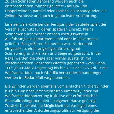
Zu den Schnecken gehörend werden auch die
entsprechenden Zylinder geliefert - als Ein- und
Doppelzylinder, parallel oder konisch, als Monozylinder, als
Zylinderschüsse und auch in gebuchster Ausführung.
Eine zentrale Rolle bei der Fertigung der Bauteile spielt der
Verschleißschutz für deren späteren Einsatz. Kleine
Schneckendurchmesser werden vorzugsweise in
Ausführung aus gehärtetem Stahl oder in Pulvermetall
geliefert. Bei größeren Schnecken wird Nitrierstahl
eingesetzt u. eine Langzeitgasnitrierung auf
Schneckengrund, Flanken und Stege aufgebracht. In der
Regel werden die Stege aber vorher zusätzlich mit
verschiedensten Panzerwerkstoffen gepanzert - von "Pena
160" (Fe-Cr-Mo-V-Legierung) bis hin zu "Pena 175" (Ni-Cr mit
Wolframcarbid) - auch Oberflächensonderbehandlungen
werden im Bedarfsfall vorgenommen.
Die Zylinder werden ebenfalls vom einfachen Nitrierzylinder
bis hin zum hochverschleißfesten Bimetallzylinder mit
Wolframcarbidpanzerung inklusive der erforderlichen
Bimetallrohlinge komplett im eigenen Hause gefertigt.
Zusätzlich besteht die Möglichkeit bei Vorliegen eines
entsprechenden Anforderungsprofils zur Fertigung der