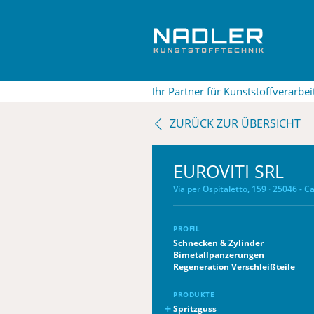
Ihr Partner für Kunststoffverarb
ZURÜCK ZUR ÜBERSICHT
EUROVITI SRL
Via per Ospitaletto, 159 · 25046 - C
PROFIL
Schnecken & Zylinder
Bimetallpanzerungen
Regeneration Verschleißteile
PRODUKTE
Spritzguss