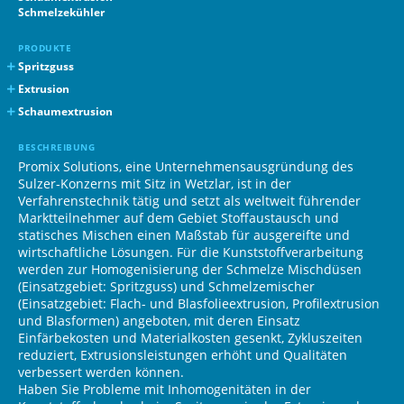
Schmelzekühler
PRODUKTE
Spritzguss
Mix Tip
Extrusion
Filter Tip
Schmelzemischer SMB+
Schaumextrusion
Mischdüse SMK / SMK-X
Schmelzemischer SMB-H
CO2 und N2 Gasdosierstation
BESCHREIBUNG
Mischdüse KSM
Schmelzemischer SMB-R
Kühlmischer P1
Promix Solutions, eine Unternehmensausgründung des
Mischdüse Mix Body
Lochplatten
Ringdüse Q1
Sulzer-Konzerns mit Sitz in Wetzlar, ist in der
Verfahrenstechnik tätig und setzt als weltweit führender
LSR Mix Block
Schmelzemischer Polyguard
Marktteilnehmer auf dem Gebiet Stoffaustausch und
Mix Gate
Schmelzemischergehäuse
statisches Mischen einen Maßstab für ausgereifte und
Protector (Filter)
wirtschaftliche Lösungen. Für die Kunststoffverarbeitung
werden zur Homogenisierung der Schmelze Mischdüsen
(Einsatzgebiet: Spritzguss) und Schmelzemischer
(Einsatzgebiet: Flach- und Blasfolieextrusion, Profilextrusion
und Blasformen) angeboten, mit deren Einsatz
Einfärbekosten und Materialkosten gesenkt, Zykluszeiten
reduziert, Extrusionsleistungen erhöht und Qualitäten
verbessert werden können.
Haben Sie Probleme mit Inhomogenitäten in der