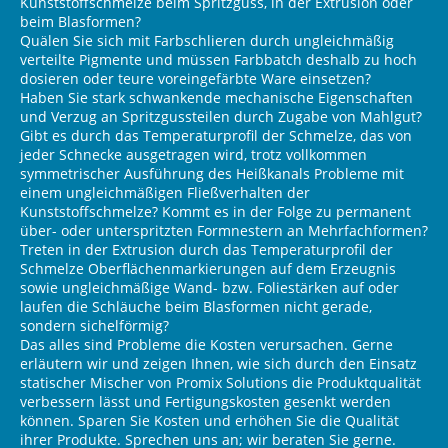
Kunststoffschmelze beim Spritzguss, in der Extrusion oder
beim Blasformen?
Quälen Sie sich mit Farbschlieren durch ungleichmäßig
verteilte Pigmente und müssen Farbbatch deshalb zu hoch
dosieren oder teure voreingefärbte Ware einsetzen?
Haben Sie stark schwankende mechanische Eigenschaften
und Verzug an Spritzgussteilen durch Zugabe von Mahlgut?
Gibt es durch das Temperaturprofil der Schmelze, das von
jeder Schnecke ausgetragen wird, trotz vollkommen
symmetrischer Ausführung des Heißkanals Probleme mit
einem ungleichmäßigen Fließverhalten der
Kunststoffschmelze? Kommt es in der Folge zu permanent
über- oder unterspritzten Formnestern an Mehrfachformen?
Treten in der Extrusion durch das Temperaturprofil der
Schmelze Oberflächenmarkierungen auf dem Erzeugnis
sowie ungleichmäßige Wand- bzw. Foliestärken auf oder
laufen die Schläuche beim Blasformen nicht gerade,
sondern sichelförmig?
Das alles sind Probleme die Kosten verursachen. Gerne
erläutern wir und zeigen Ihnen, wie sich durch den Einsatz
statischer Mischer von Promix Solutions die Produktqualität
verbessern lässt und Fertigungskosten gesenkt werden
können. Sparen Sie Kosten und erhöhen Sie die Qualität
ihrer Produkte. Sprechen uns an; wir beraten Sie gerne.