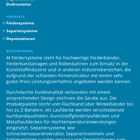
Drehverteiler
PRODUKTE
Fördersysteme
Gerade Förderbänder
Separiersysteme
Winkelförderbänder
Schneckenseparierer
Depotstationen
Z-Förderbänder
Separiertrommeln
Drehverteiler
BESCHREIBUNG
Plattenförderbänder
Shuttle-Server
M Fördersysteme steht für hochwertige Förderbänder,
Kurvenrollbahnen
Lift-Server
Förderbandanlagen und Rollenbahnen zum Einsatz in der
Kunststoffindustrie und in anderen Industriebereichen, die
Edelstahlförderbänder
aufgrund der schlanken Firmenstruktur mit einem sehr
guten Preis-Leistungsverhältnis angeboten werden können.
Durchdachte Funktionalität verbunden mit einem
ansprechenden Design zeichnen die Geräte aus. Die
Produktpalette reicht vom Flachband über Winkelbänder bis
hin zu Z-Bändern. Als Laufdecke werden verschiedenste
Gurtbandqualitäten, Kunststoffgliederlaufdecken und
Metalllaufdecken für Hochtemperaturanwendungen
eingesetzt. Separiersysteme, wie
Schneckensepariervorsätze, Separiertrommeln und
Sortieranlagen runden genauso wie Depotstationen zum