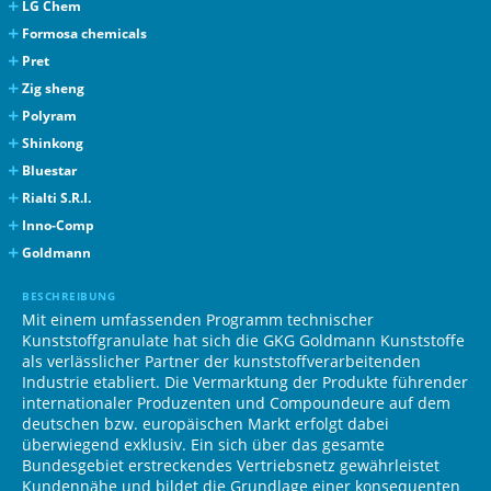
LG Chem
ABS, PC/ABS (LG ABS, LUPOY)
Formosa chemicals
ASA (LG ASA)
ABS, PS (TAIRILAC, TAIRIREX)
Pret
SAN (LG SAN)
LCP (PRET LCP Compounds)
Zig sheng
PA 6 (ZISLLOY)
Polyram
PA 6, PA 66 (PLUSTEK)
Shinkong
PBT, PET, PBT/ASA, PA/ABS (RAMSTER, RAMLLOY)
PBT (SHINITE)
Bluestar
POM (RAMTAL)
POM (BLUESTARCON)
Rialti S.R.I.
PP, PA 66 Long Glass Fiber (POLYTRON)
PP Industrial Quality (E-RIALFILL, E-RIALGLASS)
Inno-Comp
PP (INNOPOL)
Goldmann
PP (GOLDAPROP)
BESCHREIBUNG
PA (GOLDAMID)
Mit einem umfassenden Programm technischer
PBT (GOLDADUR)
Kunststoffgranulate hat sich die GKG Goldmann Kunststoffe
als verlässlicher Partner der kunststoffverarbeitenden
PC (GOLDALON)
Industrie etabliert. Die Vermarktung der Produkte führender
internationaler Produzenten und Compoundeure auf dem
deutschen bzw. europäischen Markt erfolgt dabei
überwiegend exklusiv. Ein sich über das gesamte
Bundesgebiet erstreckendes Vertriebsnetz gewährleistet
Kundennähe und bildet die Grundlage einer konsequenten